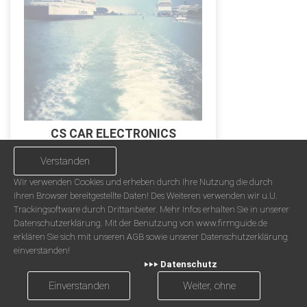
CS CAR ELECTRONICS
PASSAU
Verstanden
Ansehen
Wir verwenden Cookies und erheben durch Ihre Nutzung die durch
Ihren Browser bereitgestellte Daten! Des Weiteren verwenden wir u.U.
Trackingsoftware durch Drittanbieter. Mehr Infos erhalten Sie in unserer
Datenschutzerklärung. Mit der Benutzung von www.firmguide.de
erklären Sie sich mit unseren AGB sowie unserer Datenschutzerklärung
einverstanden!
‣‣‣ Datenschutz
Einverstanden
Weiter, ohne