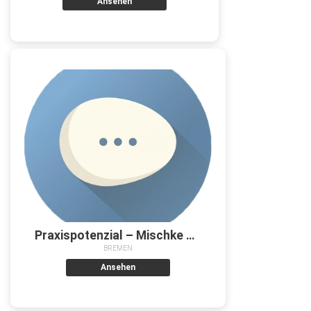
Ansehen
Praxispotenzial – Mischke & Metzner GbR
BREMEN
Ansehen