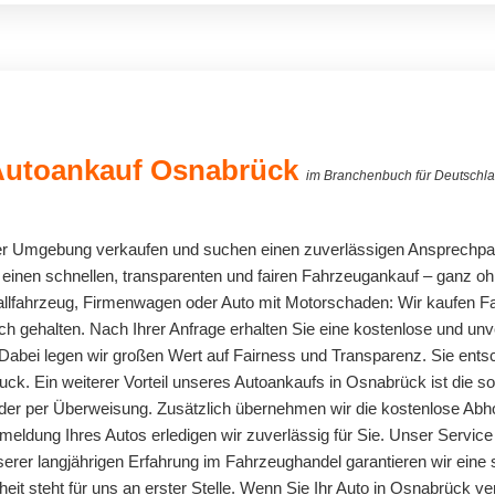
Autoankauf Osnabrück
im Branchenbuch für Deutschl
der Umgebung verkaufen und suchen einen zuverlässigen Ansprechp
en einen schnellen, transparenten und fairen Fahrzeugankauf – ganz oh
llfahrzeug, Firmenwagen oder Auto mit Motorschaden: Wir kaufen Fa
ch gehalten. Nach Ihrer Anfrage erhalten Sie eine kostenlose und un
. Dabei legen wir großen Wert auf Fairness und Transparenz. Sie ent
. Ein weiterer Vorteil unseres Autoankaufs in Osnabrück ist die s
r oder per Überweisung. Zusätzlich übernehmen wir die kostenlose Ab
eldung Ihres Autos erledigen wir zuverlässig für Sie. Unser Service 
er langjährigen Erfahrung im Fahrzeughandel garantieren wir eine 
eit steht für uns an erster Stelle. Wenn Sie Ihr Auto in Osnabrück v