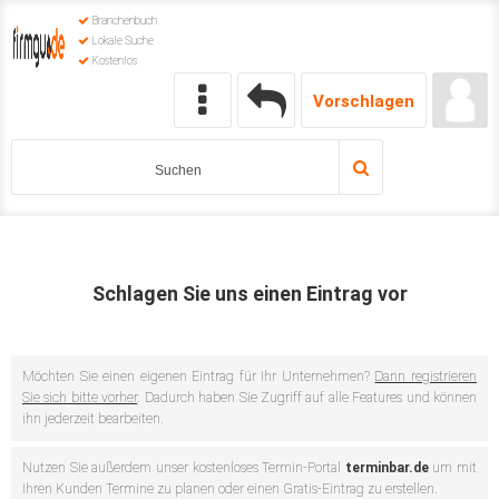
Branchenbuch
Lokale Suche
Kostenlos
Vorschlagen
Schlagen Sie uns einen Eintrag vor
Möchten Sie einen eigenen Eintrag für Ihr Unternehmen?
Dann registrieren
Sie sich bitte vorher
. Dadurch haben Sie Zugriff auf alle Features und können
ihn jederzeit bearbeiten.
Nutzen Sie außerdem unser kostenloses Termin-Portal
terminbar.de
um mit
Ihren Kunden Termine zu planen oder einen Gratis-Eintrag zu erstellen.