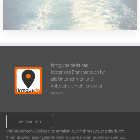
id Werkstatt
VORCHDORF
Ansehen
firmguide.de ist das
kostenlose Branchenbuch für
alle Unternehmen und
Anbieter, die mehr erreichen
wollen.
Über uns
Verstanden
Impressum
Wir verwenden Cookies und erheben durch Ihre Nutzung die durch
AGB
Ihren Browser bereitgestellte Daten! Des Weiteren verwenden wir u.U.