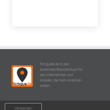
Anschrift
Warnowallee 9a
18107
Rostock
firmguide.de ist das
kostenlose Branchenbuch für
alle Unternehmen und
Anbieter, die mehr erreichen
wollen.
Über uns
Verstanden